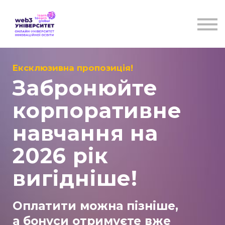
Курси
Для бізнесу
Бібліотека
Блог
Контакти
Ексклюзивна пропозиція!
Забронюйте
корпоративне
навчання на
2026 рік
вигідніше!
Оплатити можна пізніше,
а бонуси отримуєте вже