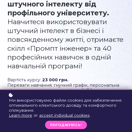
штучного інтелекту від
профільного університету.
Навчитеся використовувати
штучний інтелект в бізнесі і
повсякденному житті, отримаєте
скілл «Промпт інженер» та 40
професійних навичок в одній
навчальній програмі!
Вартість курсу:
23 000 грн.
Переваги навчання: гнучкий графік, персональна
підтримка куратора, сертифікат ЄКТС
Ми використовуємо файли cookies для забезпечення
оптимального клієнтського досвіду та комфортного
Онлайн запис
спілкування.
Learn more
or
accept individual cookies
.
90 годин
(3 ЄКТС)
ПОГОДЖУЮСЬ!