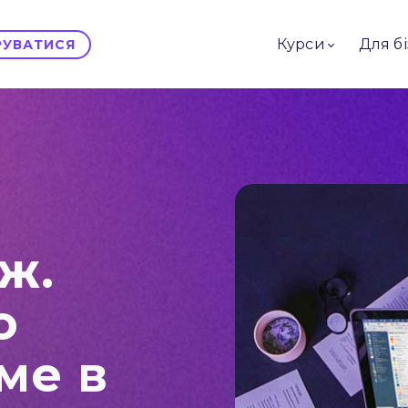
Курси
Для б
ТРУВАТИСЯ
ж.
о
ме в