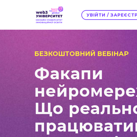
УВІЙТИ / ЗАРЕЄС
БЕЗКОШТОВНИЙ ВЕБІНАР
Факапи
нейромере
Що реальн
працювати