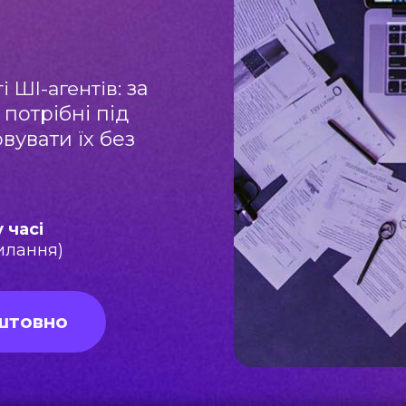
за
і ШІ-агентів:
 потрібні під
вувати їх без
 часі
силання)
штовно