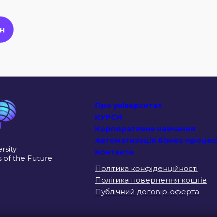
н
Про університет
КУРСИ
Корпоративне навчання
Автоматизація бізнес-процес
rsity
Контакти
s of the Future
Політика конфіденційності
Політика повернення коштів
Публічний договір-оферта