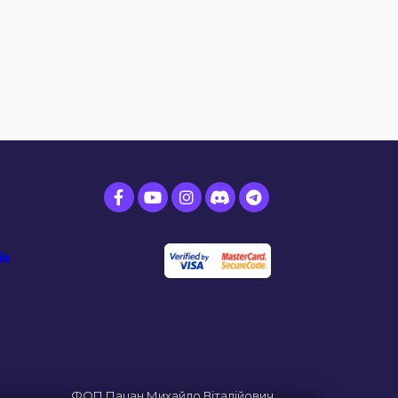
ів
ФОП Пацан Михайло Віталійович.