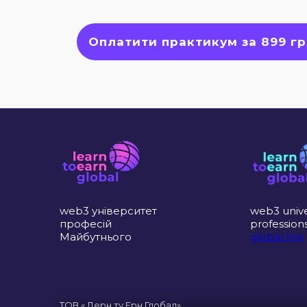
Оплатити практикум за 899 гр
web3 університет
web3 unive
професій
profession
Майбутнього
global link
ТОВ « Лерн ту Ерн Глобал»