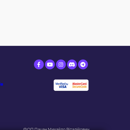
ів
ФОП Пацан Михайло Віталійович.