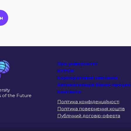
н
Про університет
КУРСИ
Корпоративне навчання
Автоматизація бізнес-процес
rsity
Контакти
s of the Future
Політика конфіденційності
Політика повернення коштів
Публічний договір-оферта