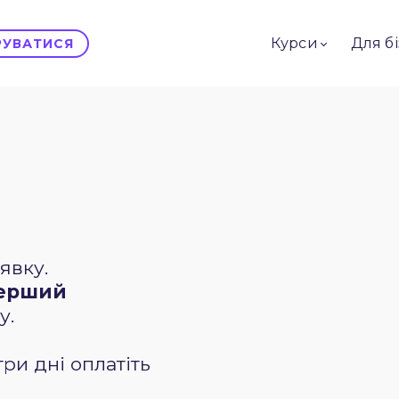
Курси
Для б
ТРУВАТИСЯ
явку.
перший
у.
три дні оплатіть