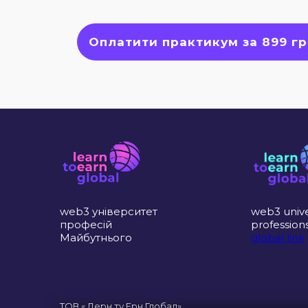
Оплатити практикум за 899 гр
web3 університет
web3 unive
професій
profession
Майбутнього
global link
ТОВ « Лерн ту Ерн Глобал»