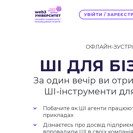
УВІЙТИ / ЗАРЕЄС
ОФЛАЙН-ЗУСТР
ШI ДЛЯ БІ
За один вечір ви отри
ШІ-інструменти дл
Побачите як ШІ агенти працюю
прикладах
Дізнаєтесь про досвід підприєм
впровадили ШІ в своїх компані