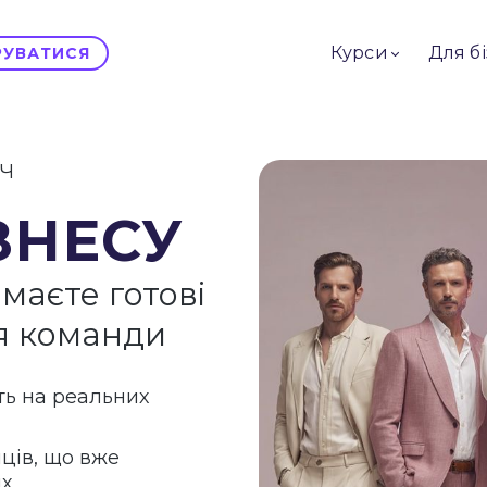
Курси
Для б
ТРУВАТИСЯ
ІЧ
ЗНЕСУ
маєте готові
я команди
ть на реальних
ців, що вже
ях