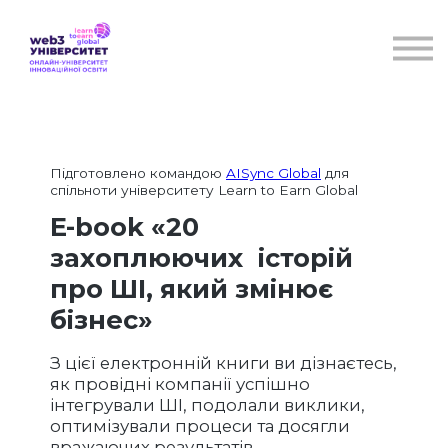
Курси
Для бізнесу
Бібліотека
Блог
Контакти
Підготовлено командою
AISync Global
для
спільноти університету Learn to Earn Global
E-book «20
захоплюючих історій
про ШІ, який змінює
бізнес»
З цієї електронній книги ви дізнаєтесь,
як провідні компанії успішно
інтегрували ШІ, подолали виклики,
оптимізували процеси та досягли
вражаючих результатів.