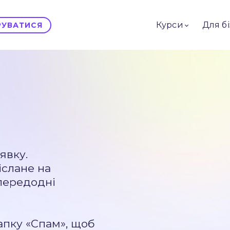
Курси
Для б
ТРУВАТИСЯ
явку.
іслане на
передодні
апку «Спам», щоб