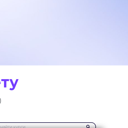
ету
)