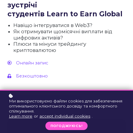
зустрічі
студентів Learn to Earn Global
Навіщо інтегруватися в Web3?
Як отримувати щомісячні виплати від
цифрових активів?
Плюси та мінуси трейдингу
криптовалютою
Онлайн запис
Безкоштовно
Ми використовуємо файли cookies для забезпечення
Реєстрація безкоштовна!
оптимального клієнтського досвіду та комфортного
спілкування.
Learn more
or
accept individual cookies
.
ПОГОДЖУЮСЬ!