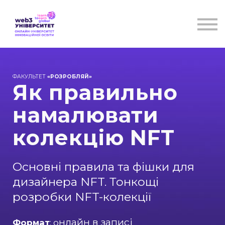
Курси
Для бізнесу
Бібліотека
Блог
Контакти
ФАКУЛЬТЕТ
«РОЗРОБЛЯЙ»
Як правильно
намалювати
колекцію NFT
Основні правила та фішки для
дизайнера NFT. Тонкощі
розробки NFT-колекції
нлайн в записі
Формат
: о