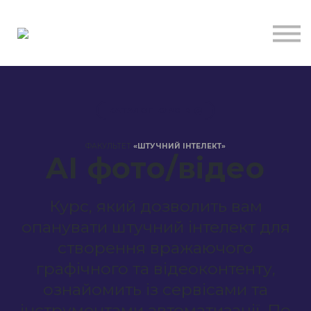
Курси
Для бізнесу
Бібліотека
Блог
Контакти
КАТАЛОГ КУРСІВ
ФАКУЛЬТЕТ
«ШТУЧНИЙ ІНТЕЛЕКТ»
AI фото/відео
Курс, який дозволить вам
опанувати штучний інтелект для
створення вражаючого
графічного та відеоконтенту,
ознайомить із сервісами та
інструментами автоматизації. По