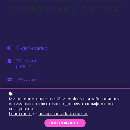
завершенню курсу – сертифікат
Вартість курсу:
4 500 грн.
Переваги навчання: гнучкий графік, персональна
підтримка куратора, сертифікат ЄКТС
Онлайн запис
30 годин
(1 ЄКТС)
29 уроків
12 місяців доступу
Ми використовуємо файли cookies для забезпечення
оптимального клієнтського досвіду та комфортного
спілкування.
Learn more
or
accept individual cookies
.
ПОГОДЖУЮСЬ!