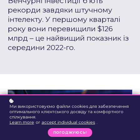
Венчурні інвестиції бʼють
рекорди завдяки штучному
інтелекту. У першому кварталі
року вони перевищили $126
млрд – це найвищий показник із
середини 2022-го.
Ми використовуємо файли cookies для забезпечення
оптимального клієнтського досвіду та комфортного
спілкування.
Learn more
or
accept individual cookies
.
ПОГОДЖУЮСЬ!