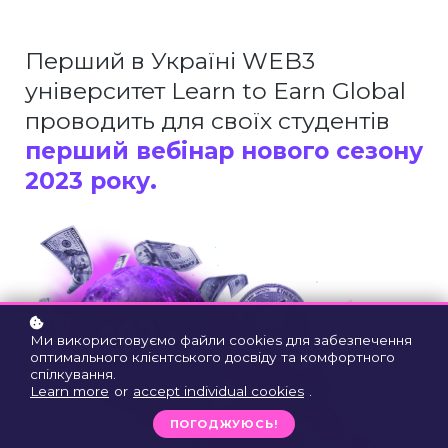
Перший в Україні WEB3
університет Learn to Earn Global
проводить для своїх студентів
перший вебінар нового сезону
2023 року.
Ми використовуємо файли cookies для забезпечення
оптимального клієнтського досвіду та комфортного
спілкування.
Learn more
or
accept individual cookies
.
ПОГОДЖУЮСЬ!