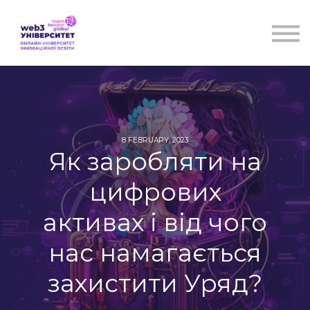
Курси
Для бізнесу
Бібліотека
Блог
Контакти
8 FEBRUARY, 2023
Як заробляти на
цифрових
активах і від чого
нас намагається
захистити Уряд?