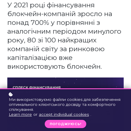
У 2021 році фінансування
блокчейн-компаній зросло на
понад 700% у порівнянні з
аналогічним періодом минулого
року, 80 зі 100 найкращих
компаній світу за ринковою
капіталізацією вже
використовують блокчейн.
Ми використовуємо файли cookies для забезпечення
оптимального клієнтського досвіду та комфортного
спілкування.
Learn more
or
accept individual cookies
.
ПОГОДЖУЮСЬ!