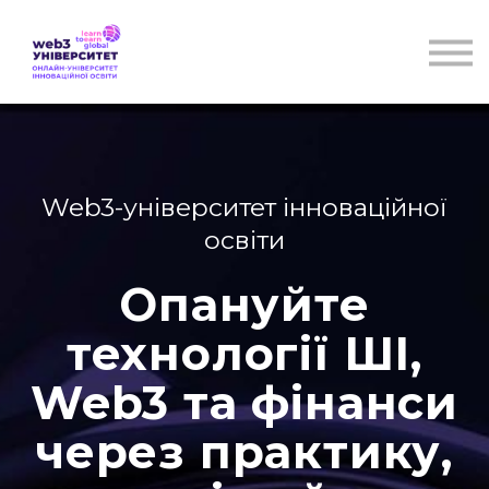
Курси
Для бізнесу
Бібліотека
Блог
Контакти
Web3-університет інноваційної
освіти
Опануйте
технології ШІ,
Web3 та фінанси
через практику,